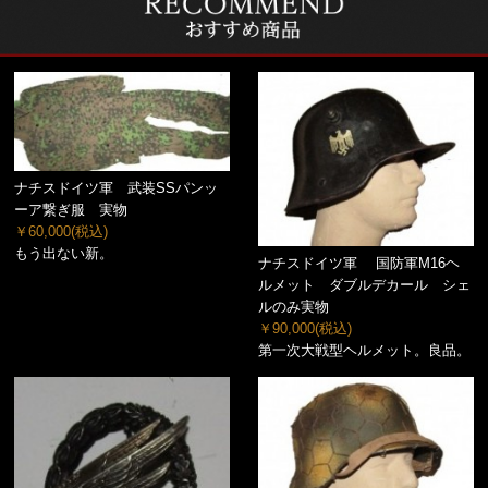
ナチスドイツ軍 武装SSパンッ
ーア繋ぎ服 実物
￥60,000
(税込)
もう出ない新。
ナチスドイツ軍 国防軍M16ヘ
ルメット ダブルデカール シェ
ルのみ実物
￥90,000
(税込)
第一次大戦型ヘルメット。良品。