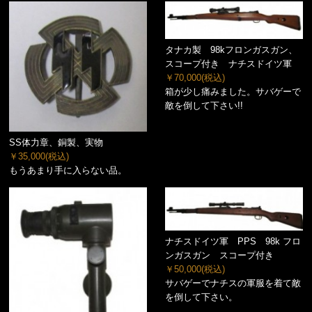
タナカ製 98kフロンガスガン、
スコープ付き ナチスドイツ軍
￥70,000
(税込)
箱が少し痛みました。サバゲーで
敵を倒して下さい!!
SS体力章、銅製、実物
￥35,000
(税込)
もうあまり手に入らない品。
ナチスドイツ軍 PPS 98k フロ
ンガスガン スコープ付き
￥50,000
(税込)
サバゲーでナチスの軍服を着て敵
を倒して下さい。