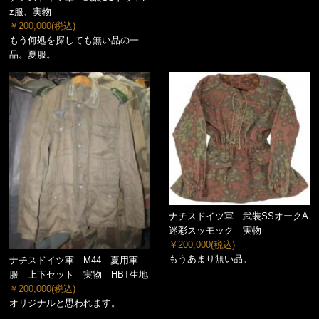
z服、実物
￥200,000
(税込)
もう何処を探しても無い品の一
品。夏服。
ナチスドイツ軍 武装SSオークA
迷彩スッモック 実物
￥200,000
(税込)
もうあまり無い品。
ナチスドイツ軍 M44 夏用軍
服 上下セット 実物 HBT生地
￥200,000
(税込)
オリジナルと思われます。