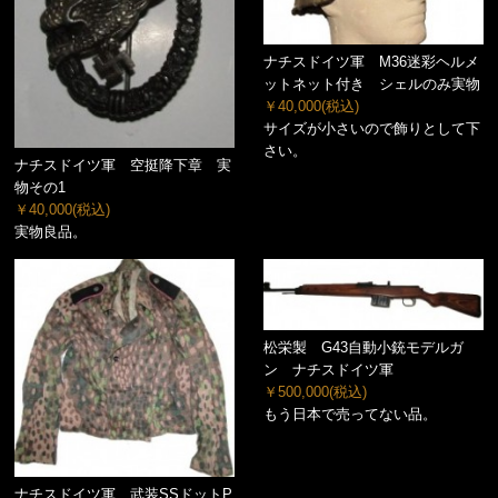
ナチスドイツ軍 M36迷彩ヘルメ
ットネット付き シェルのみ実物
￥40,000
(税込)
サイズが小さいので飾りとして下
さい。
ナチスドイツ軍 空挺降下章 実
物その1
￥40,000
(税込)
実物良品。
松栄製 G43自動小銃モデルガ
ン ナチスドイツ軍
￥500,000
(税込)
もう日本で売ってない品。
ナチスドイツ軍 武装SSドットP