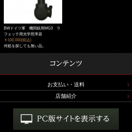
BWドイツ軍 機関銃用MG3 ラ
フェッテ用光学照準器
￥100,000
(税込)
何処を探しても無い品。
お支払い・送料
店舗紹介