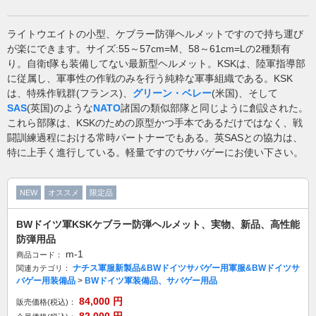
ライトウエイトの小型、ケブラー防弾ヘルメットですので持ち運び
が楽にできます。サイズ:55～57cm=M、58～61cm=Lの2種類有
り。自衛t隊も装備してない最新型ヘルメット。KSKは、陸軍指導部
に従属し、軍事性の作戦のみを行う純粋な軍事組織である。KSK
は、特殊作戦群(フランス)、
グリーン・ベレー
(米国)、そして
SAS
(英国)のような
NATO
諸国の類似部隊と同じように創設された。
これら部隊は、KSKのための原型かつ手本であるだけではなく、戦
闘訓練過程における常時パートナーでもある。英SASとの協力は、
特に上手く進行している。軽量ですのでサバゲーにお使い下さい。
NEW
オススメ
限定品
BWドイツ軍KSKケブラー防弾ヘルメット、実物、新品、高性能
防弾用品
m-1
商品コード：
ナチス軍服新製品&BWドイツサバゲー用軍服&BWドイツサ
関連カテゴリ：
バゲー用装備品
>
BWドイツ軍装備品、サバゲー用品
84,000
円
販売価格(税込)：