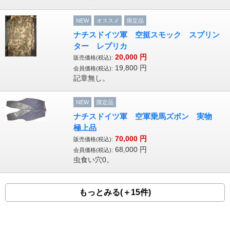
NEW
オススメ
限定品
ナチスドイツ軍 空挺スモック スプリン
ター レプリカ
20,000
円
販売価格(税込):
19,800
円
会員価格(税込):
記章無し。
NEW
限定品
ナチスドイツ軍 空軍乗馬ズボン 実物
極上品
70,000
円
販売価格(税込):
68,000
円
会員価格(税込):
虫食い穴0。
もっとみる(＋15件)