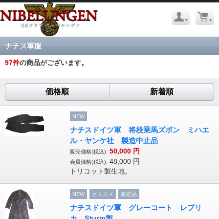
ナチス軍服
97
件
の商品がございます。
価格順
新着順
NEW
ナチスドイツ軍 将校乗馬ズボン ミハエ
ル・ヤンケ社 製造中止品
50,000
円
販売価格(税込):
48,000
円
会員価格(税込):
トリコット製生地。
NEW
オススメ
限定品
ナチスドイツ軍 グレーコート レプリ
カ Sturm製