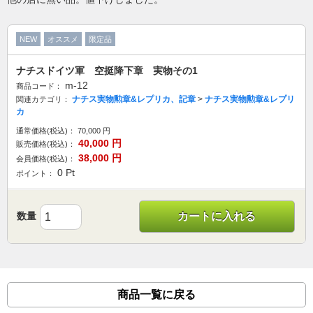
NEW
オススメ
限定品
ナチスドイツ軍 空挺降下章 実物その1
m-12
商品コード：
ナチス実物勲章&レプリカ、記章
>
ナチス実物勲章&レプリ
関連カテゴリ：
カ
通常価格(税込)：
70,000
円
40,000
円
販売価格(税込)：
38,000
円
会員価格(税込)：
0
Pt
ポイント：
数量
カートに入れる
商品一覧に戻る