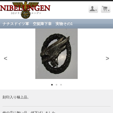
ナチスドイツ軍 空挺降下章 実物その1
<
>
刻印入り極上品。
他の店に無い品。値下げしました。