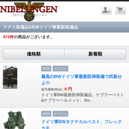
ナチス装備品&BWドイツ軍最新装備品
473
件
の商品がございます。
価格順
新着順
NEW
オススメ
最高のBWドイツ軍最新防弾装備で武装せ
よ!!!
0
円
販売価格(税込):
ドイツ軍BW最新防弾装備品。ケブラーベスト
&ケブラーヘルメット。9m...
NEW
オススメ
ドイツ軍BWタクテカルベスト、フレック
カモ