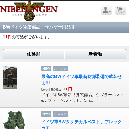
BWドイツ軍装備品、サバゲー用品Ⅱ
11
件
の商品がございます。
価格順
新着順
NEW
オススメ
最高のBWドイツ軍最新防弾装備で武装せ
よ!!!
0
円
販売価格(税込):
ドイツ軍BW最新防弾装備品。ケブラーベスト
&ケブラーヘルメット。9m...
NEW
オススメ
ドイツ軍BWタクテカルベスト、フレック
カモ