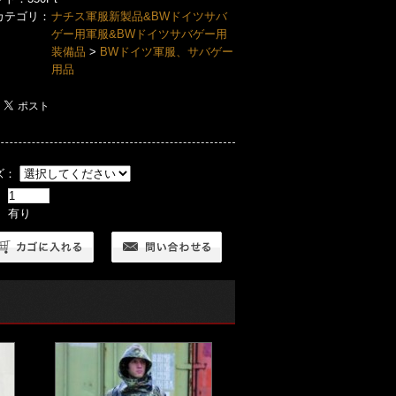
カテゴリ：
ナチス軍服新製品&BWドイツサバ
ゲー用軍服&BWドイツサバゲー用
装備品
>
BWドイツ軍服、サバゲー
用品
ズ：
：
： 有り