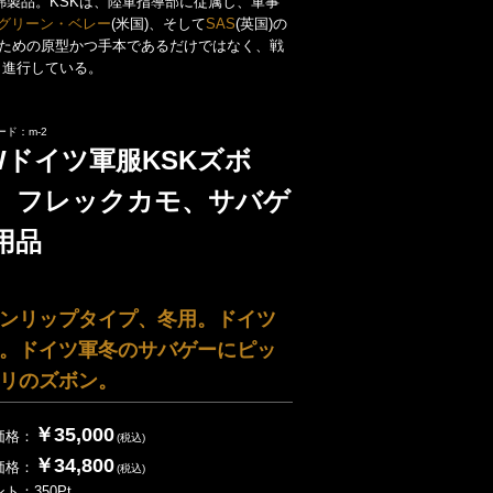
綿製品。KSKは、陸軍指導部に従属し、軍事
グリーン・ベレー
(米国)、そして
SAS
(英国)の
のための原型かつ手本であるだけではなく、戦
く進行している。
ード：m-2
Wドイツ軍服KSKズボ
、フレックカモ、サバゲ
用品
ンリップタイプ、冬用。ドイツ
。ドイツ軍冬のサバゲーにピッ
リのズボン。
￥35,000
価格：
(税込)
￥34,800
価格：
(税込)
ント：
350
Pt