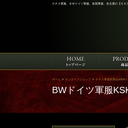
ナチス軍服、ＢＷドイツ軍服、各国軍服、名古屋の【ＳＳ
ホーム
>
オンラインショップ
>
ナチス軍服新製品&BW
BWドイツ軍服K