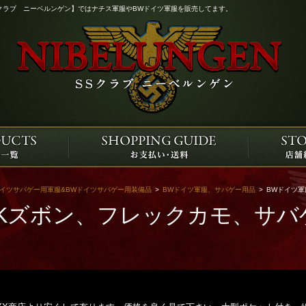
クラブ ニーベルンゲン】ではナチス軍服やBWドイツ軍服を販売してます。
ドイツサバゲー用軍服&BWドイツサバゲー用装備品
>
BWドイツ軍服、サバゲー用品
>
BWドイツ軍
SKズボン、フレックカモ、サバ