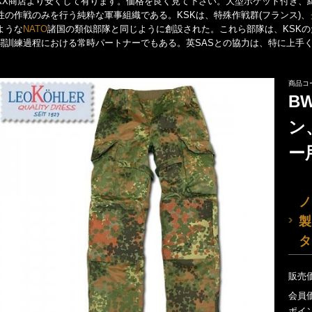
XX商店より安くして有ります。価格を良く見て下さい。大型ポケット付き、
性の作戦のみを行う純粋な軍事組織である。KSKは、特殊作戦群(フランス)、
ような
NATO
諸国の類似部隊と同じように創設された。これら部隊は、KSK
闘訓練過程における常時パートナーでもある。英SASとの協力は、特に上手
商品コ
B
ン
ー
ノ
製
タ
販売
会員
ポイ