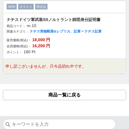
NEW
オススメ
限定品
ナチスドイツ軍武装SSノルトラント師団身分証明書
m-10
商品コード：
ナチス実物勲章&レプリカ、記章
>
ナチス記章
関連カテゴリ：
18,000
円
販売価格(税込)：
16,200
円
会員価格(税込)：
180
Pt
ポイント：
申し訳ございませんが、只今品切れ中です。
商品一覧に戻る