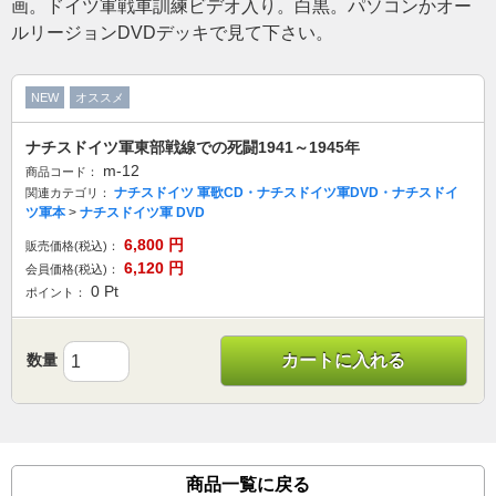
画。ドイツ軍戦車訓練ビデオ入り。白黒。パソコンかオー
ルリージョンDVDデッキで見て下さい。
NEW
オススメ
ナチスドイツ軍東部戦線での死闘1941～1945年
m-12
商品コード：
ナチスドイツ 軍歌CD・ナチスドイツ軍DVD・ナチスドイ
関連カテゴリ：
ツ軍本
>
ナチスドイツ軍 DVD
6,800
円
販売価格(税込)：
6,120
円
会員価格(税込)：
0
Pt
ポイント：
数量
カートに入れる
商品一覧に戻る