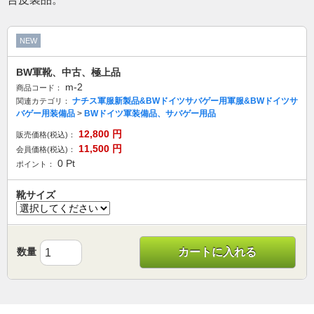
NEW
BW軍靴、中古、極上品
m-2
商品コード：
ナチス軍服新製品&BWドイツサバゲー用軍服&BWドイツサ
関連カテゴリ：
バゲー用装備品
>
BWドイツ軍装備品、サバゲー用品
12,800
円
販売価格(税込)：
11,500
円
会員価格(税込)：
0
Pt
ポイント：
靴サイズ
数量
カートに入れる