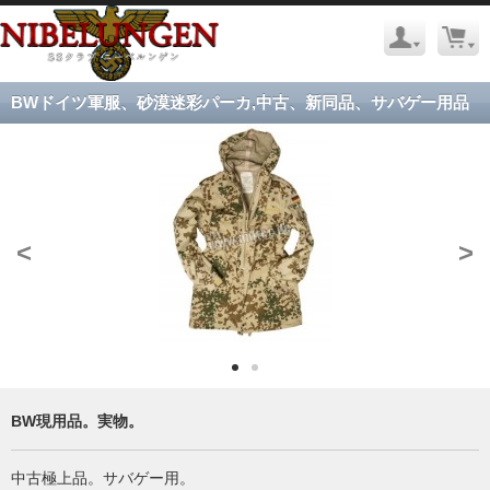
BWドイツ軍服、砂漠迷彩パーカ,中古、新同品、サバゲー用品
<
>
BW現用品。実物。
中古極上品。サバゲー用。