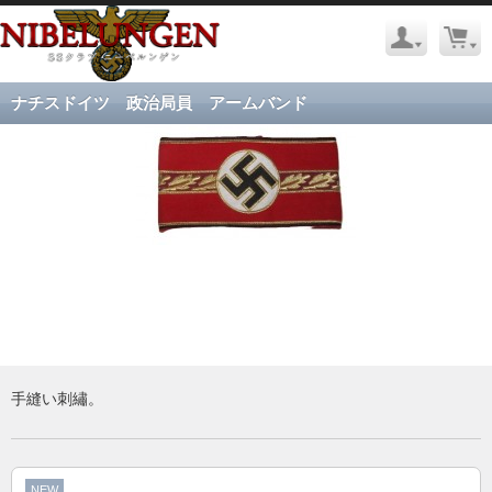
ナチスドイツ 政治局員 アームバンド
手縫い刺繡。
NEW