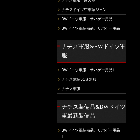
ナチス軍服、新製品
ナチスドイツ空軍革ジャン
BWドイツ軍服、サバゲー用品
BWドイツ軍装備品、サバゲー用品
ナチス軍服&BWドイツ軍
服
BWドイツ軍服、サバゲー用品Ⅱ
ナチス武装SS迷彩服
ナチス軍服
ナチス装備品&BWドイツ
軍最新装備品
BWドイツ軍装備品、サバゲー用品
Ⅱ