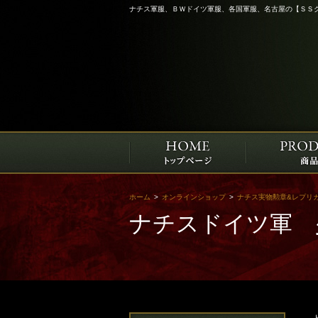
ナチス軍服、ＢＷドイツ軍服、各国軍服、名古屋の【ＳＳ
ホーム
>
オンラインショップ
>
ナチス実物勲章&レプリ
ナチスドイツ軍 