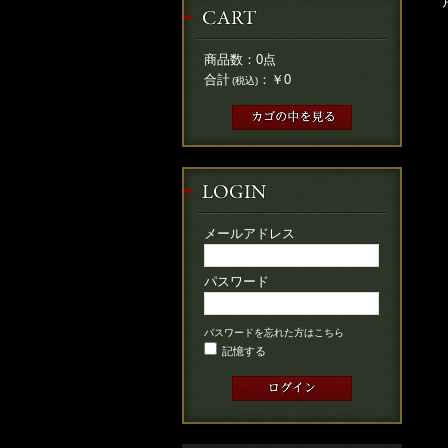
商品数：
0
点
合計
：
￥0
(税込)
メールアドレス
パスワード
パスワードを忘れた方はこちら
記憶する