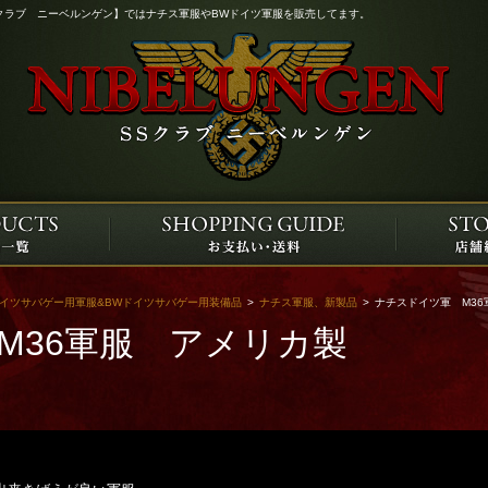
クラブ ニーベルンゲン】ではナチス軍服やBWドイツ軍服を販売してます。
ドイツサバゲー用軍服&BWドイツサバゲー用装備品
>
ナチス軍服、新製品
>
ナチスドイツ軍 M3
M36軍服 アメリカ製