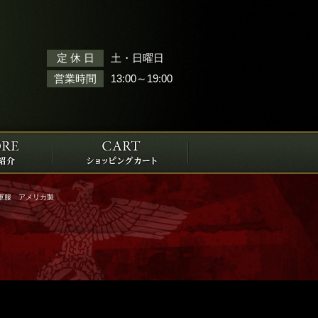
土・日曜日
定 休 日
13:00～19:00
営業時間
6軍服 アメリカ製