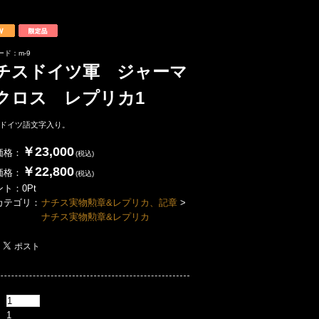
ード：m-9
チスドイツ軍 ジャーマ
クロス レプリカ1
ドイツ語文字入り。
￥23,000
価格：
(税込)
￥22,800
価格：
(税込)
ント：
0
Pt
カテゴリ：
ナチス実物勲章&レプリカ、記章
>
ナチス実物勲章&レプリカ
：
 1