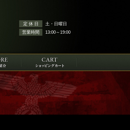
土・日曜日
定 休 日
13:00～19:00
営業時間