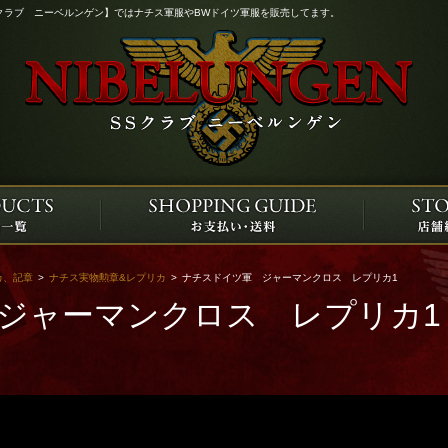
クラブ ニーベルンゲン】ではナチス軍服やBWドイツ軍服を販売してます。
カ、記章
>
ナチス実物勲章&レプリカ
>
ナチスドイツ軍 ジャーマンクロス レプリカ1
ジャーマンクロス レプリカ1