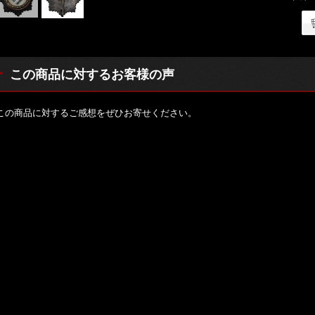
この商品に対するお客様の声
この商品に対するご感想をぜひお寄せください。