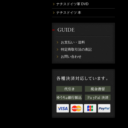
ナチスドイツ軍 DVD
ナチスドイツ 本
お支払い・送料
特定商取引法の表記
お問い合わせ