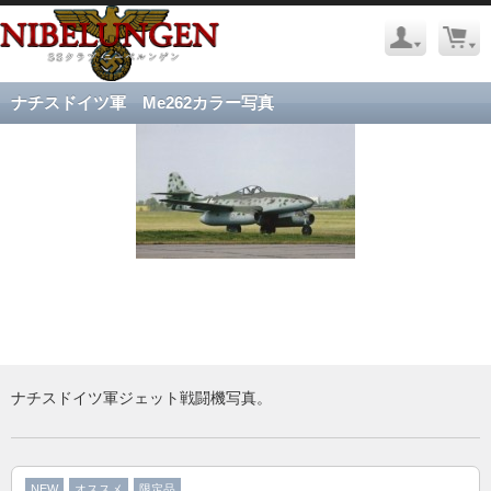
ナチスドイツ軍 Me262カラー写真
ナチスドイツ軍ジェット戦闘機写真。
NEW
オススメ
限定品