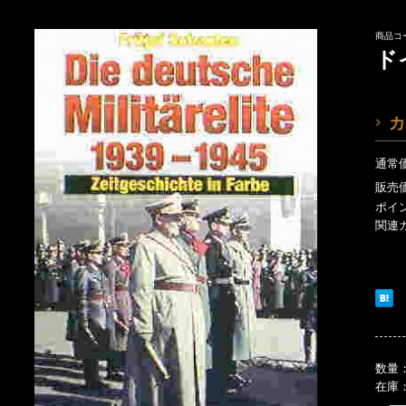
商品コー
ド
カ
通常
販売
ポイ
関連
数量
在庫