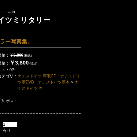
ド：m-13
イツミリタリー
ラー写真集。
価格：
￥
6,800
(税込)
￥3,800
価格：
(税込)
ント：
0
Pt
カテゴリ：
ナチスドイツ 軍歌CD・ナチスドイ
ツ軍DVD・ナチスドイツ軍本
>
ナ
チスドイツ 本
：
： 有り