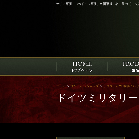
ナチス軍服、ＢＷドイツ軍服、各国軍服、名古屋の【ＳＳ
ホーム
>
オンラインショップ
>
ナチスドイツ 軍歌CD・
ドイツミリタリー