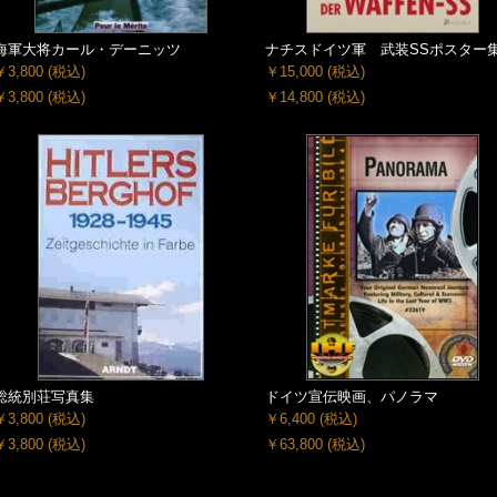
海軍大将カール・デーニッツ
ナチスドイツ軍 武装SSポスター
￥3,800
(税込)
￥15,000
(税込)
￥3,800
(税込)
￥14,800
(税込)
総統別荘写真集
ドイツ宣伝映画、パノラマ
￥3,800
(税込)
￥6,400
(税込)
￥3,800
(税込)
￥63,800
(税込)