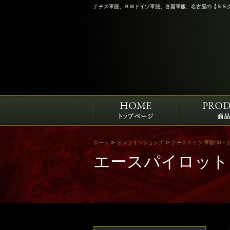
ナチス軍服、ＢＷドイツ軍服、各国軍服、名古屋の【ＳＳ
ホーム
>
オンラインショップ
>
ナチスドイツ 軍歌CD・
エースパイロット