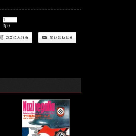
：
： 有り