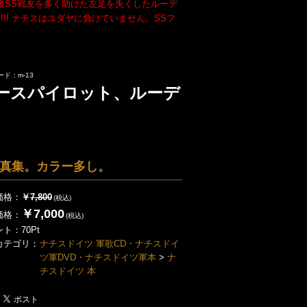
後SS戦友を多く助けた左足を失くしたルーデ
! ナチスはユダヤに負けていません。SSフ
ド：m-13
ースパイロット、ルーデ
真集。カラー多し。
価格：
￥
7,800
(税込)
￥7,000
価格：
(税込)
ント：
70
Pt
カテゴリ：
ナチスドイツ 軍歌CD・ナチスドイ
ツ軍DVD・ナチスドイツ軍本
>
ナ
チスドイツ 本