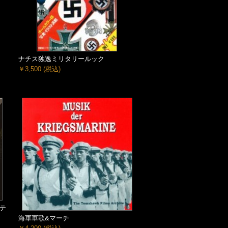
ナチス独逸ミリタリールック
￥3,500
(税込)
テ
海軍軍歌&マーチ