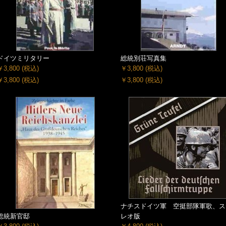
ドイツミリタリー
総統別荘写真集
￥3,800
(税込)
￥3,800
(税込)
￥3,800
(税込)
￥3,800
(税込)
ナチスドイツ軍 空挺部隊軍歌、ス
総統新官邸
レオ版