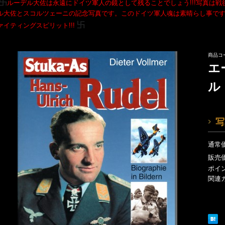
卐
ルーデル大佐は永遠にドイツ軍人の鏡として残ることでしょう!!!写真は戦
ル大佐とスコルツェーニの記念写真です。このドイツ軍人魂は素晴らし事です!!
卐
ァイティングスピリット!!!
商品コー
エ
ル
写
通常
販売
ポイ
関連