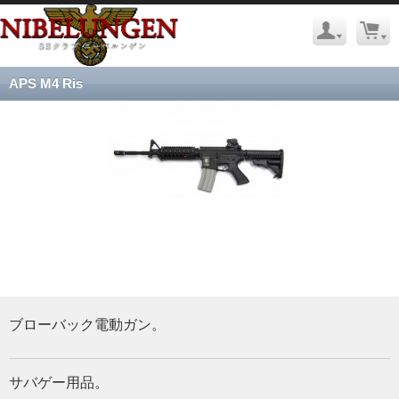
APS M4 Ris
ブローバック電動ガン。
サバゲー用品。