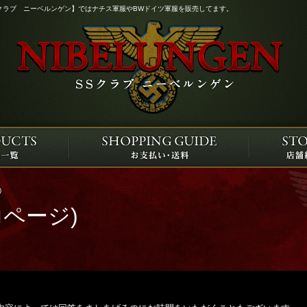
クラブ ニーベルンゲン】ではナチス軍服やBWドイツ軍服を販売してます。
)
ページ)