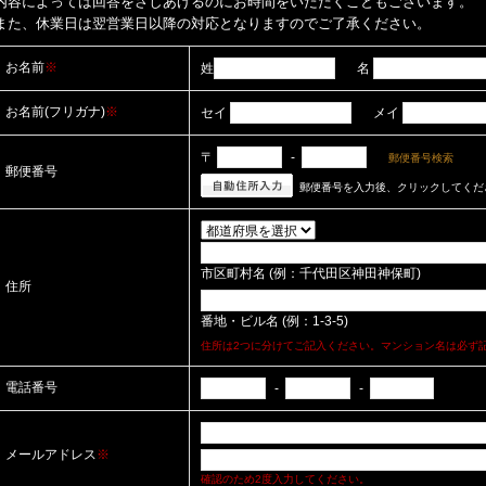
内容によっては回答をさしあげるのにお時間をいただくこともございます。
また、休業日は翌営業日以降の対応となりますのでご了承ください。
お名前
※
姓
名
お名前(フリガナ)
※
セイ
メイ
〒
-
郵便番号検索
郵便番号
郵便番号を入力後、クリックしてくだ
市区町村名 (例：千代田区神田神保町)
住所
番地・ビル名 (例：1-3-5)
住所は2つに分けてご記入ください。マンション名は必ず
電話番号
-
-
メールアドレス
※
確認のため2度入力してください。