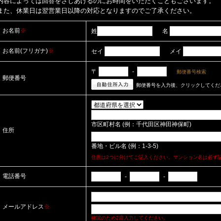
内容によっては回答をさしあげるのにお時間をいただくこともございます。
また、休業日は翌営業日以降の対応となりますのでご了承ください。
お名前
※
姓
名
お名前(フリガナ)
※
セイ
メイ
〒
-
郵便番号検索
郵便番号
郵便番号を入力後、クリックしてくだ
市区町村名 (例：千代田区神田神保町)
住所
番地・ビル名 (例：1-3-5)
住所は2つに分けてご記入ください。マンション名は必ず
電話番号
-
-
メールアドレス
※
確認のため2度入力してください。