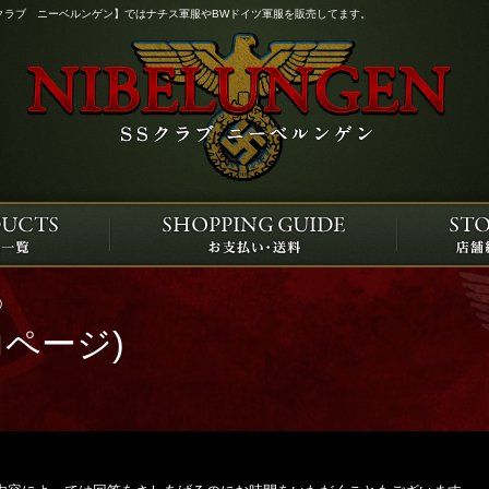
クラブ ニーベルンゲン】ではナチス軍服やBWドイツ軍服を販売してます。
)
ページ)