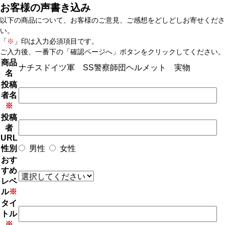
お客様の声書き込み
以下の商品について、お客様のご意見、ご感想をどしどしお寄せくださ
い。
「
※
」印は入力必須項目です。
ご入力後、一番下の「確認ページへ」ボタンをクリックしてください。
商品
ナチスドイツ軍 SS警察師団ヘルメット 実物
名
投稿
者名
※
投稿
者
URL
性別
男性
女性
おす
すめ
レベ
ル
※
タイ
トル
※