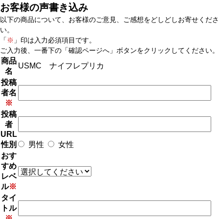
お客様の声書き込み
以下の商品について、お客様のご意見、ご感想をどしどしお寄せくださ
い。
「
※
」印は入力必須項目です。
ご入力後、一番下の「確認ページへ」ボタンをクリックしてください。
商品
USMC ナイフレプリカ
名
投稿
者名
※
投稿
者
URL
性別
男性
女性
おす
すめ
レベ
ル
※
タイ
トル
※