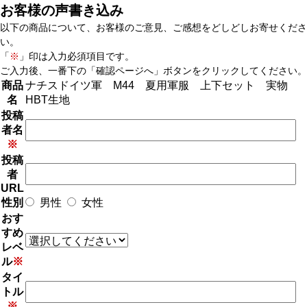
お客様の声書き込み
以下の商品について、お客様のご意見、ご感想をどしどしお寄せくださ
い。
「
※
」印は入力必須項目です。
ご入力後、一番下の「確認ページへ」ボタンをクリックしてください。
商品
ナチスドイツ軍 M44 夏用軍服 上下セット 実物
名
HBT生地
投稿
者名
※
投稿
者
URL
性別
男性
女性
おす
すめ
レベ
ル
※
タイ
トル
※