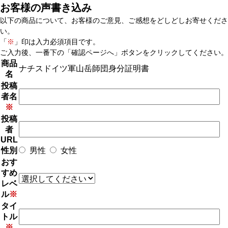
お客様の声書き込み
以下の商品について、お客様のご意見、ご感想をどしどしお寄せくださ
い。
「
※
」印は入力必須項目です。
ご入力後、一番下の「確認ページへ」ボタンをクリックしてください。
商品
ナチスドイツ軍山岳師団身分証明書
名
投稿
者名
※
投稿
者
URL
性別
男性
女性
おす
すめ
レベ
ル
※
タイ
トル
※