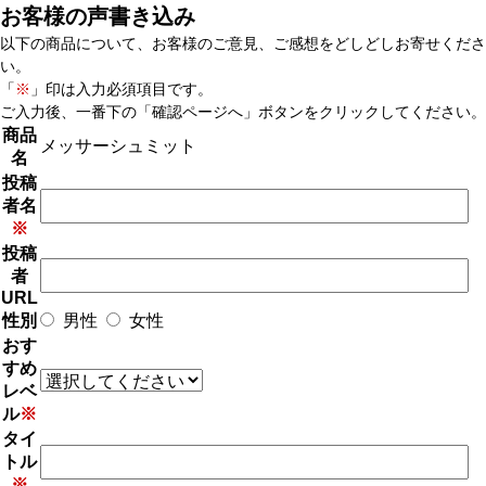
お客様の声書き込み
以下の商品について、お客様のご意見、ご感想をどしどしお寄せくださ
い。
「
※
」印は入力必須項目です。
ご入力後、一番下の「確認ページへ」ボタンをクリックしてください。
商品
メッサーシュミット
名
投稿
者名
※
投稿
者
URL
性別
男性
女性
おす
すめ
レベ
ル
※
タイ
トル
※