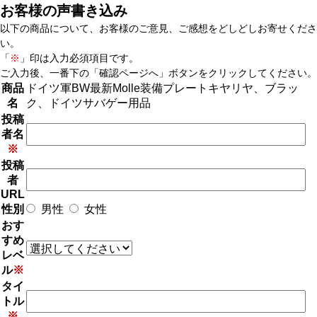
お客様の声書き込み
以下の商品について、お客様のご意見、ご感想をどしどしお寄せくださ
い。
「
※
」印は入力必須項目です。
ご入力後、一番下の「確認ページへ」ボタンをクリックしてください。
商品
ドイツ軍BW最新Molle装備プレートキヤリヤ、ブラッ
名
ク、ドイツサバゲー用品
投稿
者名
※
投稿
者
URL
性別
男性
女性
おす
すめ
レベ
ル
※
タイ
トル
※